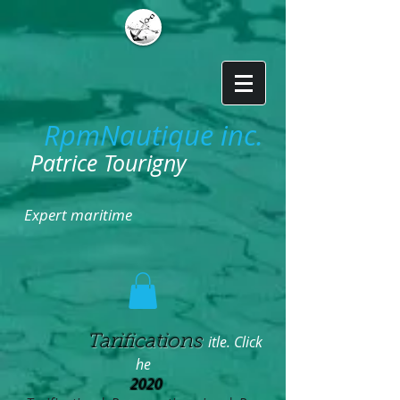
RpmNautique inc.
​
Patrice Tourigny
Expert maritime
itle. Click
Tarifications
he
2020